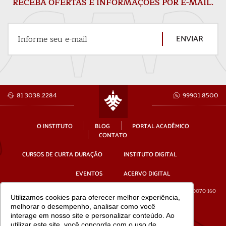
RECEBA OFERTAS E INFORMAÇÕES POR E-MAIL.
ENVIAR
Informe seu e-mail
81 3038.2284
99901.8500
O INSTITUTO
BLOG
PORTAL ACADÊMICO
CONTATO
CURSOS DE CURTA DURAÇÃO
INSTITUTO DIGITAL
EVENTOS
ACERVO DIGITAL
Av. Gov. Agamenon Magalhães, 4779 - 12º andar - Ilha do Leite, Recife - PE, 50070-160
Utilizamos cookies para oferecer melhor experiência,
melhorar o desempenho, analisar como você
CNPJ: 19.831.816/0001-95
interage em nosso site e personalizar conteúdo. Ao
utilizar este site, você concorda com o uso de