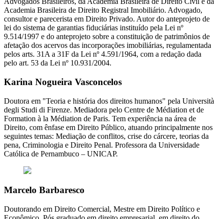
Advogados Brasileiros, da Academia Brasileira de Direito Civil e da
Academia Brasileira de Direito Registral Imobiliário. Advogado,
consultor e parecerista em Direito Privado. Autor do anteprojeto de
lei do sistema de garantias fiduciárias instituído pela Lei nº
9.514/1997 e do anteprojeto sobre a constituição de patrimônios de
afetação dos acervos das incorporações imobiliárias, regulamentada
pelos arts. 31A a 31F da Lei nº 4.591/1964, com a redação dada
pelo art. 53 da Lei nº 10.931/2004.
Karina Nogueira Vasconcelos
Doutora em "Teoria e história dos direitos humanos" pela Università
degli Studi di Firenze. Mediadora pelo Centre de Médiation et de
Formation à la Médiation de Paris. Tem experiência na área de
Direito, com ênfase em Direito Público, atuando principalmente nos
seguintes temas: Mediação de conflitos, crise do cárcere, teorias da
pena, Criminologia e Direito Penal. Professora da Universidade
Católica de Pernambuco – UNICAP.
Marcelo Barbaresco
Doutorando em Direito Comercial, Mestre em Direito Político e
Econômico, Pós graduado em direito empresarial, em direito do