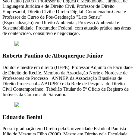
São Paulo (2003). Professor de Lógica e Metodologia Jurídica, de
Linguagem Jurídica e de Direito Civil. Professor de Direito
Empresarial, Direito Civil e Direito Digital. Coordenador-Geral e
Professor do Curso de Pós-Graduação "Lato Sensu"
(Especialização) em Direito Ambiental, Processo Ambiental e
Sustentabilidade. Procurador Federal, com atuação prática nas áreas
de contencioso, consultivo e negociação.
Roberto Paulino de Albuquerque Júnior
Doutor e mestre em direito (UFPE). Professor Adjunto da Faculdade
de Direito do Recife. Membro da Associação Norte e Nordeste de
Professores de Processo - ANNEP, da Associação Brasileira de
Direito Processual - ABDPRO e da Rede de Pesquisa de Direito
Civil Contemporâneo. Tabelião Titular do 5º Ofício de Registro de
Imóveis da Comarca de Salvador.
Eduardo Benini
Possui graduação em Direito pela Universidade Estadual Paulista
Júlio de Mesquita Filho (2000). Mestre em Direito pela Faculdade