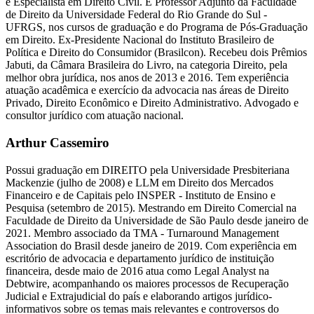
e Especialista em Direito Civil. É Professor Adjunto da Faculdade
de Direito da Universidade Federal do Rio Grande do Sul -
UFRGS, nos cursos de graduação e do Programa de Pós-Graduação
em Direito. Ex-Presidente Nacional do Instituto Brasileiro de
Política e Direito do Consumidor (Brasilcon). Recebeu dois Prêmios
Jabuti, da Câmara Brasileira do Livro, na categoria Direito, pela
melhor obra jurídica, nos anos de 2013 e 2016. Tem experiência
atuação acadêmica e exercício da advocacia nas áreas de Direito
Privado, Direito Econômico e Direito Administrativo. Advogado e
consultor jurídico com atuação nacional.
Arthur Cassemiro
Possui graduação em DIREITO pela Universidade Presbiteriana
Mackenzie (julho de 2008) e LLM em Direito dos Mercados
Financeiro e de Capitais pelo INSPER - Instituto de Ensino e
Pesquisa (setembro de 2015). Mestrando em Direito Comercial na
Faculdade de Direito da Universidade de São Paulo desde janeiro de
2021. Membro associado da TMA - Turnaround Management
Association do Brasil desde janeiro de 2019. Com experiência em
escritório de advocacia e departamento jurídico de instituição
financeira, desde maio de 2016 atua como Legal Analyst na
Debtwire, acompanhando os maiores processos de Recuperação
Judicial e Extrajudicial do país e elaborando artigos jurídico-
informativos sobre os temas mais relevantes e controversos do