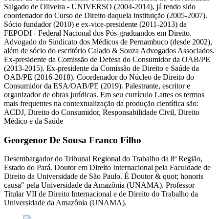
Salgado de Oliveira - UNIVERSO (2004-2014), já tendo sido
coordenador do Curso de Direito daquela instituição (2005-2007).
Sócio fundador (2010) e ex-vice-presidente (2011-2013) da
FEPODI - Federal Nacional dos Pós-graduandos em Direito.
Advogado do Sindicato dos Médicos de Pernambuco (desde 2002),
além de sócio do escritório Calado & Souza Advogados Associados.
Ex-presidente da Comissão de Defesa do Consumidor da OAB/PE
(2013-2015). Ex-presidente da Comissão de Direito e Saúde da
OAB/PE (2016-2018). Coordenador do Núcleo de Direito do
Consumidor da ESA/OAB/PE (2019). Palestrante, escritor e
organizador de obras jurídicas. Em seu currículo Lattes os termos
mais frequentes na contextualização da produção científica são:
ACDJ, Direito do Consumidor, Responsabilidade Civil, Direito
Médico e da Saúde
Georgenor De Sousa Franco Filho
Desembargador do Tribunal Regional do Trabalho da 8ª Região,
Estado do Pará. Doutor em Direito Internacional pela Faculdade de
Direito da Universidade de São Paulo. É Doutor & quot; honoris
causa" pela Universidade da Amazônia (UNAMA). Professor
Titular VII de Direito Internacional e de Direito do Trabalho da
Universidade da Amazônia (UNAMA).