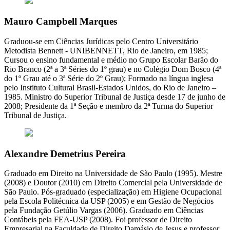
Mauro Campbell Marques
Graduou-se em Ciências Jurídicas pelo Centro Universitário
Metodista Bennett - UNIBENNETT, Rio de Janeiro, em 1985;
Cursou o ensino fundamental e médio no Grupo Escolar Barão do
Rio Branco (2ª a 3ª Séries do 1º grau) e no Colégio Dom Bosco (4ª
do 1º Grau até o 3ª Série do 2º Grau); Formado na língua inglesa
pelo Instituto Cultural Brasil-Estados Unidos, do Rio de Janeiro –
1985. Ministro do Superior Tribunal de Justiça desde 17 de junho de
2008; Presidente da 1ª Seção e membro da 2ª Turma do Superior
Tribunal de Justiça.
Alexandre Demetrius Pereira
Graduado em Direito na Universidade de São Paulo (1995). Mestre
(2008) e Doutor (2010) em Direito Comercial pela Universidade de
São Paulo. Pós-graduado (especialização) em Higiene Ocupacional
pela Escola Politécnica da USP (2005) e em Gestão de Negócios
pela Fundação Getúlio Vargas (2006). Graduado em Ciências
Contábeis pela FEA-USP (2008). Foi professor de Direito
Empresarial na Faculdade de Direito Damásio de Jesus e professor