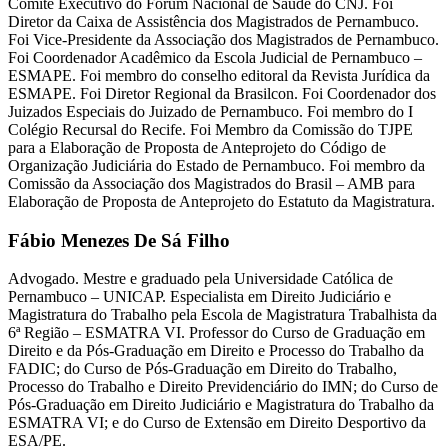
Comitê Executivo do Fórum Nacional de Saúde do CNJ. Foi
Diretor da Caixa de Assistência dos Magistrados de Pernambuco.
Foi Vice-Presidente da Associação dos Magistrados de Pernambuco.
Foi Coordenador Acadêmico da Escola Judicial de Pernambuco –
ESMAPE. Foi membro do conselho editoral da Revista Jurídica da
ESMAPE. Foi Diretor Regional da Brasilcon. Foi Coordenador dos
Juizados Especiais do Juizado de Pernambuco. Foi membro do I
Colégio Recursal do Recife. Foi Membro da Comissão do TJPE
para a Elaboração de Proposta de Anteprojeto do Código de
Organização Judiciária do Estado de Pernambuco. Foi membro da
Comissão da Associação dos Magistrados do Brasil – AMB para
Elaboração de Proposta de Anteprojeto do Estatuto da Magistratura.
Fábio Menezes De Sá Filho
Advogado. Mestre e graduado pela Universidade Católica de
Pernambuco – UNICAP. Especialista em Direito Judiciário e
Magistratura do Trabalho pela Escola de Magistratura Trabalhista da
6ª Região – ESMATRA VI. Professor do Curso de Graduação em
Direito e da Pós-Graduação em Direito e Processo do Trabalho da
FADIC; do Curso de Pós-Graduação em Direito do Trabalho,
Processo do Trabalho e Direito Previdenciário do IMN; do Curso de
Pós-Graduação em Direito Judiciário e Magistratura do Trabalho da
ESMATRA VI; e do Curso de Extensão em Direito Desportivo da
ESA/PE.