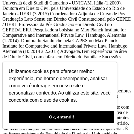
Università degli Studi di Camerino - UNICAM, Itália (1.2009).
Doutora em Direito Civil pela Universidade do Estado do Rio de
Janeiro - UERJ (3.2015).Coordenadora Adjunta de Curso de Pós
Graduação Lato Sensu em Direito Civil Constitucional pelo CEPED
/ UERJ. Professora da Pós Graduação em Direito Civil no
CEPED/UERJ. Pesquisadora bolsista no Max Planck Institute for
Comparative and International Private Law, Hambugo, Alemanha
(1.2014). Doutorado Sanduiche pela CAPES no Max Planck
Institute for Comparative and International Private Law, Hambugo,
Alemanha (10.2014 a 2.2015) Advogada.Tem experiência na área
de Direito Civil, com ênfase em Direito de Família e Sucessões.
Utilizamos cookies para oferecer melhor
Fernando Falcão
experiência, melhorar o desempenho, analisar
como você interage em nosso site e
Advogado. Graduado em Direito pelo Centro de Estudos Superiores
personalizar conteúdo. Ao utilizar este site, você
de Maceió, com MBA em Direito Empresarial pela Fundação
concorda com o uso de cookies.
Getúlio Vargas (FGV/RJ), mestre em Direito Público pela
Universidade Federal de Alagoas (UFAL), advogado militante com
inscrição na OAB/AL n.º 5589, atuando principalmente na área de
Ok, entendi!
Direito das Obrigações, Direito da Propriedade Industrial, contratos
empresariais, falência e recuperação de empresas, direito societário,
títulos de crédito, dentre outras matérias de interesse empresarial. É
professor assistente da Faculdade de Direito da Universidade