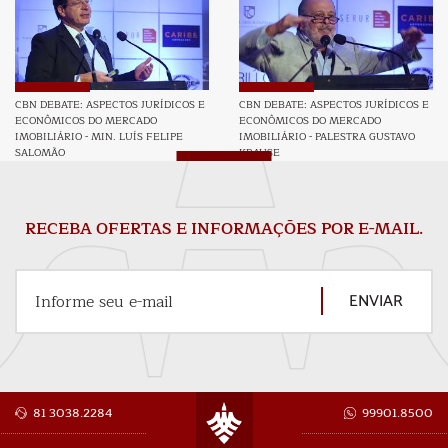
CBN DEBATE: ASPECTOS JURÍDICOS E
CBN DEBATE: ASPECTOS JURÍDICOS E
ECONÔMICOS DO MERCADO
ECONÔMICOS DO MERCADO
IMOBILIÁRIO - MIN. LUÍS FELIPE
IMOBILIÁRIO - PALESTRA GUSTAVO
SALOMÃO
KRAUSE
RECEBA OFERTAS E INFORMAÇÕES POR E-MAIL.
ENVIAR
Informe seu e-mail
81 3038.2284
99901.8500