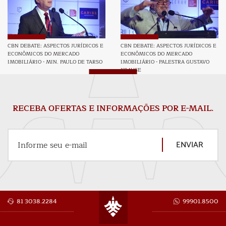
CBN DEBATE: ASPECTOS JURÍDICOS E
CBN DEBATE: ASPECTOS JURÍDICOS E
ECONÔMICOS DO MERCADO
ECONÔMICOS DO MERCADO
IMOBILIÁRIO - MIN. PAULO DE TARSO
IMOBILIÁRIO - PALESTRA GUSTAVO
KRAUSE
RECEBA OFERTAS E INFORMAÇÕES POR E-MAIL.
ENVIAR
Informe seu e-mail
81 3038.2284
99901.8500