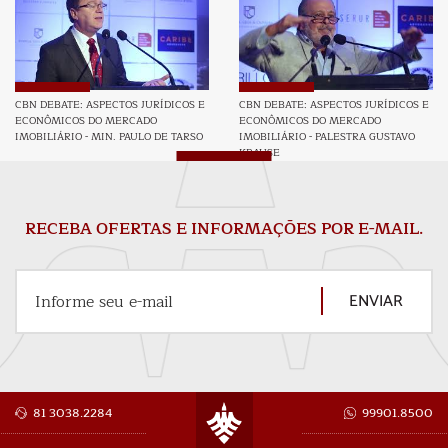
CBN DEBATE: ASPECTOS JURÍDICOS E
CBN DEBATE: ASPECTOS JURÍDICOS E
ECONÔMICOS DO MERCADO
ECONÔMICOS DO MERCADO
IMOBILIÁRIO - MIN. PAULO DE TARSO
IMOBILIÁRIO - PALESTRA GUSTAVO
KRAUSE
RECEBA OFERTAS E INFORMAÇÕES POR E-MAIL.
ENVIAR
Informe seu e-mail
81 3038.2284
99901.8500