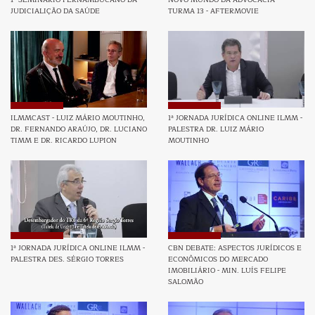
JUDICIALIÇÃO DA SAÚDE
TURMA 13 - AFTERMOVIE
ILMMCAST - LUIZ MÁRIO MOUTINHO,
1ª JORNADA JURÍDICA ONLINE ILMM -
DR. FERNANDO ARAÚJO, DR. LUCIANO
PALESTRA DR. LUIZ MÁRIO
TIMM E DR. RICARDO LUPION
MOUTINHO
1ª JORNADA JURÍDICA ONLINE ILMM -
CBN DEBATE: ASPECTOS JURÍDICOS E
PALESTRA DES. SÉRGIO TORRES
ECONÔMICOS DO MERCADO
IMOBILIÁRIO - MIN. LUÍS FELIPE
SALOMÃO