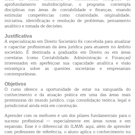
aprofundamento multidisciplinar, o programa contempla
disciplinas nas áreas de contabilidade e finanças, visando
estimular competências como criatividade, originalidade,
iniciativa, identificação e resolução de problemas, pensamento
analítico e tomada de decisões.
Justificativa
A especialização em Direito Societário foi concebida para atualizar
e capacitar profissionais da área jurídica para atuarem no âmbito
societário. É destinada a graduados em Direito ou em áreas
INVE
correlatas (como Contabilidade, Administração e Finanças)
SOBRE O CURSO
PROFESSORES
interessados em aperfeiçoar sua capacidade analítica e visão
estratégica sobre as questões societárias e empresariais
contemporâneas.
Objetivos
O curso oferece a oportunidade de estar na vanguarda do
conhecimento e da atuação prática em uma das áreas mais
promissoras do mundo jurídico, cuja consolidação teórica, legal e
jurisdicional ainda está em construção.
Aprender com os melhores é um dos pilares fundamentais para o
sucesso profissional — especialmente em áreas novas e em
expansão. Esse é o diferencial do ILMM: aqui, além de aprender
com professores de referência, o aluno aplica o conhecimento no