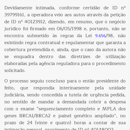
Devidamente intimada, conforme certidão de ID nº
39799161, a operadora veio aos autos através da petição
de ID nº 40123912, dizendo, em resumo, que o negócio
jurídico foi firmado em 06/05/1998 e, portanto, não se
encontra submetido às regras da Lei
/98, não
9.656
existindo regra contratual e regulamentar que garanta a
cobertura pretendida e, ainda, que o caso da autora não
se enquadra dentro das diretrizes de utilização
elaboradas pela agência reguladora para o procedimento
solicitado.
O processo seguiu concluso para o então presidente do
feito, que respondia interinamente pela unidade
judiciária, sendo concedida a tutela de urgência pedida,
no sentido de mandar a demandada cobrir a despesa
com o exame “sequenciamento completo e MPLA dos
genes BRCA1/BRCA2 e painel genético ampliado”, no
prazo de 24 (vinte e quatro) horas a contar de sua
intimação pessoal, provimento de ID nº 40148002.