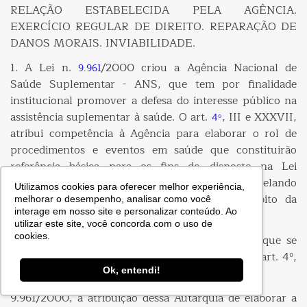
RELAÇÃO ESTABELECIDA PELA AGÊNCIA.
EXERCÍCIO REGULAR DE DIREITO. REPARAÇÃO DE
DANOS MORAIS. INVIABILIDADE.
1. A Lei n.
/2000 criou a Agência Nacional de
9.961
Saúde Suplementar - ANS, que tem por finalidade
institucional promover a defesa do interesse público na
assistência suplementar à saúde. O art.
, III e XXXVII,
4º
atribui competência à Agência para elaborar o rol de
procedimentos e eventos em saúde que constituirão
referência básica para os fins do disposto na Lei
n.
/1998, além de suas excepcionalidades, zelando
9.656
Utilizamos cookies para oferecer melhor experiência,
pela qualidade dos serviços prestados no âmbito da
melhorar o desempenho, analisar como você
interage em nosso site e personalizar conteúdo. Ao
saúde suplementar.
utilizar este site, você concorda com o uso de
cookies.
2. Com efeito, por clara opção do legislador, é que se
extrai do art.
,
, da Lei n.
/1998 c/c o art. 4º,
10
§ 4º
9.656
III, da Lei n.
Ok, entendi!
9.961/2000, a atribuição dessa Autarquia de elaborar a