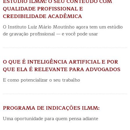
ESTÚDIO ILMM: O SEU CONTEÚDO COM
de Pernambuco – ESMAPE. Foi membro do conselho
QUALIDADE PROFISSIONAL E
editoral da Revista Jurídica da ESMAPE. Foi Diretor 
CREDIBILIDADE ACADÊMICA
da Brasilcon. Foi Coordenador dos Juizados Especiais
Juizado de Pernambuco. Foi membro do I Colégio Rec
O Instituto Luiz Mário Moutinho agora tem um estúdio
Recife. Foi Membro da Comissão do TJPE para a Ela
de Proposta de Anteprojeto do Código de Organizaçã
de gravação profissional — e você pode usar
Judiciária do Estado de Pernambuco. Foi membro da
Comissão da Associação dos Magistrados do Brasil 
para Elaboração de Proposta de Anteprojeto do Esta
Magistratura.
O QUE É INTELIGÊNCIA ARTIFICIAL E POR
QUE ELA É RELEVANTE PARA ADVOGADOS
E como potencializar o seu trabalho
PROGRAMA DE INDICAÇÕES ILMM:
Uma oportunidade para quem pensa adiante