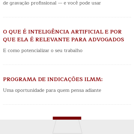
de gravação profissional — e você pode usar
RAIF DAHER H. DE FIGUEIREDO
Pós-graduado em direito dos contratos pela FGV/SP 
professor do Instituto Luiz Mário Moutinho
O QUE É INTELIGÊNCIA ARTIFICIAL E POR
QUE ELA É RELEVANTE PARA ADVOGADOS
E como potencializar o seu trabalho
PROGRAMA DE INDICAÇÕES ILMM:
Uma oportunidade para quem pensa adiante