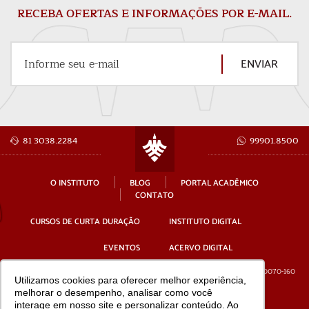
RECEBA OFERTAS E INFORMAÇÕES POR E-MAIL.
ENVIAR
Informe seu e-mail
81 3038.2284
99901.8500
O INSTITUTO
BLOG
PORTAL ACADÊMICO
CONTATO
CURSOS DE CURTA DURAÇÃO
INSTITUTO DIGITAL
EVENTOS
ACERVO DIGITAL
Av. Gov. Agamenon Magalhães, 4779 - 12º andar - Ilha do Leite, Recife - PE, 50070-160
Utilizamos cookies para oferecer melhor experiência,
melhorar o desempenho, analisar como você
CNPJ: 19.831.816/0001-95
interage em nosso site e personalizar conteúdo. Ao